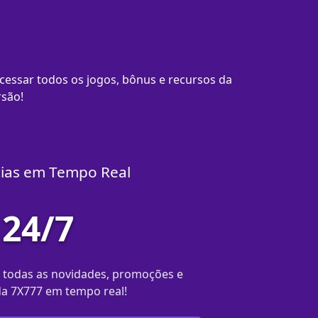
cessar todos os jogos, bônus e recursos da
rsão!
cias em Tempo Real
24/7
e todas as novidades, promoções e
da 7X777 em tempo real!