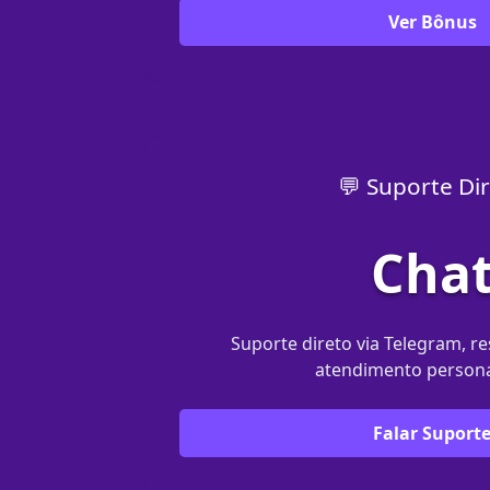
Ver Bônus
💬 Suporte Di
Cha
Suporte direto via Telegram, r
atendimento persona
Falar Suport