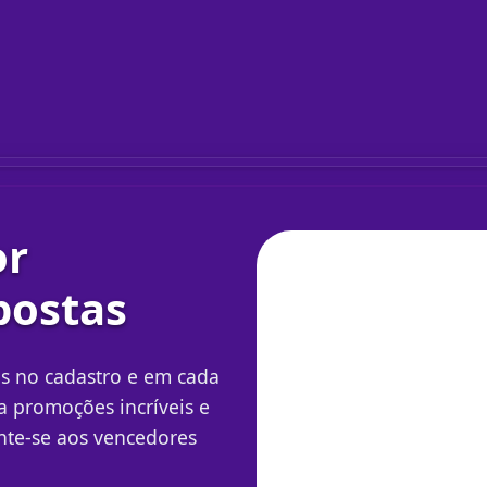
or
postas
s no cadastro e em cada
a promoções incríveis e
unte-se aos vencedores