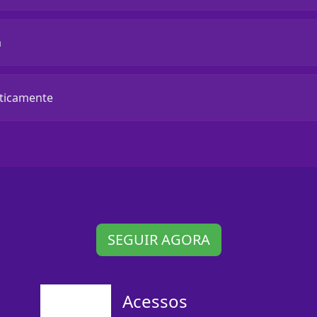
a
aticamente
SEGUIR AGORA
Acessos