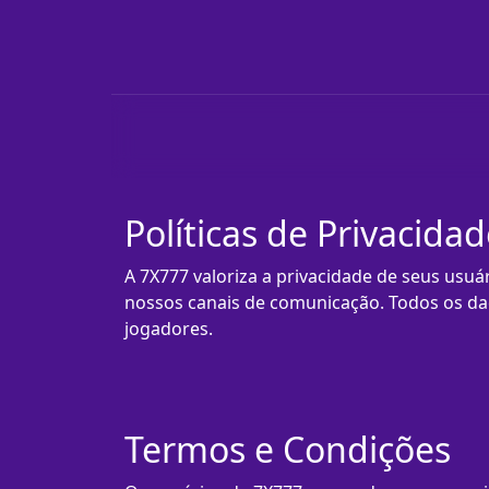
Políticas de Privacida
A 7X777 valoriza a privacidade de seus usu
nossos canais de comunicação. Todos os dad
jogadores.
Termos e Condições