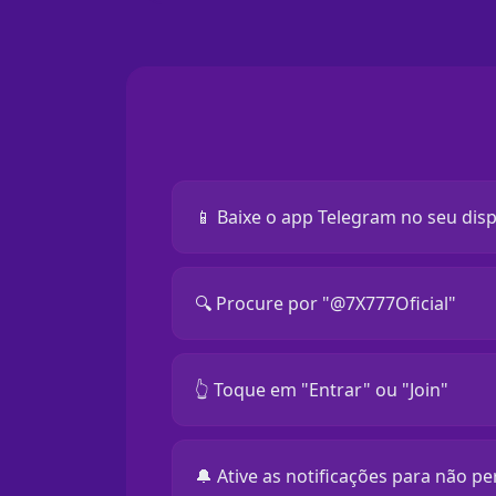
📱 Baixe o app Telegram no seu disp
🔍 Procure por "@7X777Oficial"
👆 Toque em "Entrar" ou "Join"
🔔 Ative as notificações para não p