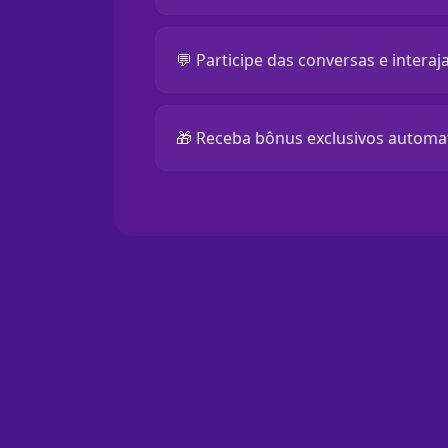
💬 Participe das conversas e interaj
🎁 Receba bônus exclusivos autom